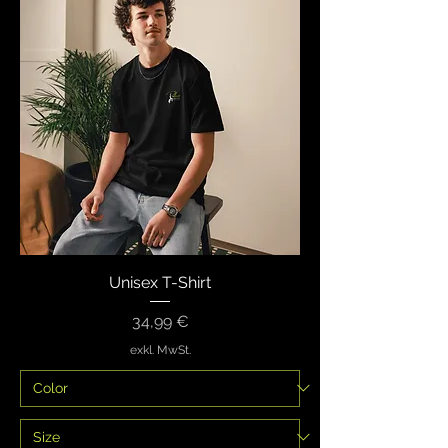
Unisex T-Shirt
Preis
34,99 €
exkl. MwSt.