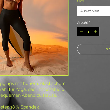
Size
*
Auswählen
Anzahl
*
In
ggings mit hohem, elastischem 
ahl für Yoga, das Fitnessstudio 
 bequemen Abend zu Hause.
ester, 18 % Spandex