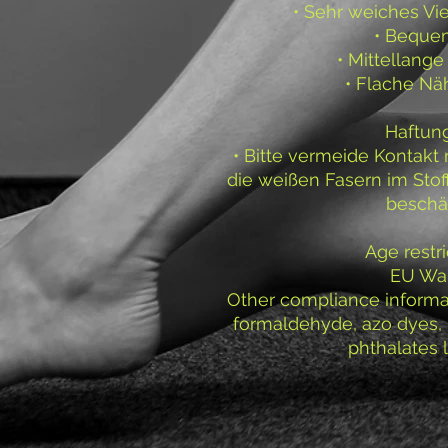
• Sehr weiches V
• Beque
• Mittellang
• Flache Nä
Haftun
• Bitte vermeide Kontakt 
die weißen Fasern im Stof
beschä
Age restri
EU War
Other compliance informat
formaldehyde, azo dyes, 
phthalates 
In compliance with the Ge
(GPSR), 
Pole@ Bremer
LIMITED
 ensure that all