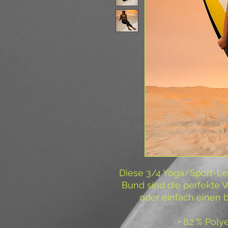
Diese 3/4 Yoga/Sport-Le
Bund sind die perfekte W
oder einfach einen
• 82 % Poly